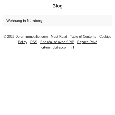
Blog
Wohnung in Nürnberg...
© 2026
De.crt-immobilier.com
-
Most Read
-
Table of Contents
-
Cookies
Policy
-
RSS
-
Site réalisé avec SPIP
-
Espace Privé
crt-immobilier.com
|
nl